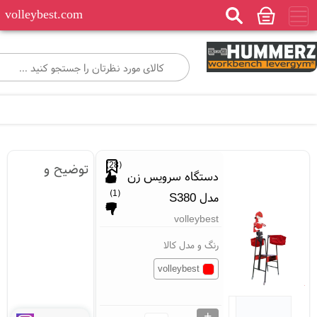
volleybest.com
توضیح و
)
28
(
دستگاه سرویس زن
)
1
(
مدل S380
ویژگی های
volleybest
مهم
رنگ و مدل کالا
volleybest
...
+