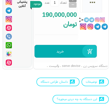
پشتیبانی
_
تعداد
عدد
موجود
آنلاین
190,000,000
تومان
دستگاه سرویس زن
serve devise
والیبست
،
،
،
دستگاه توپ انداز والیبال
،
توضیحات
داستان طراحی دستگاه
این دستگاه به چه دردی میخوره؟